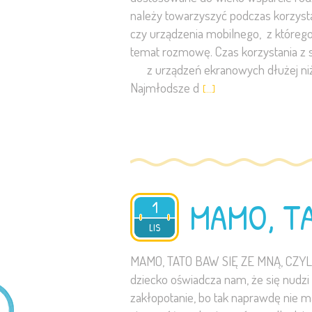
należy towarzyszyć podczas korzystan
czy urządzenia mobilnego, z którego 
temat rozmowę. Czas korzystania z
z urządzeń ekranowych dłużej niż g
Najmłodsze d
[…]
MAMO, TA
1
2023
LIS
MAMO, TATO BAW SIĘ ZE MNĄ, CZ
dziecko oświadcza nam, że się nudzi 
zakłopotanie, bo tak naprawdę nie 