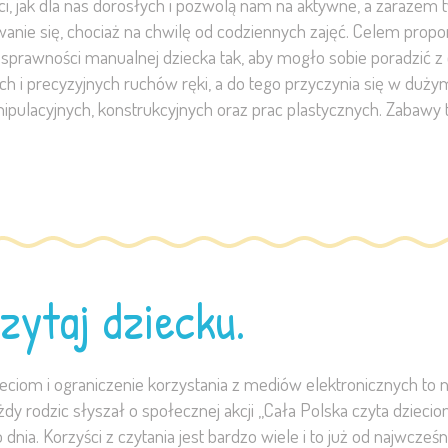
eci, jak dla nas dorosłych i pozwolą nam na aktywne, a zarazem
rwanie się, chociaż na chwilę od codziennych zajęć. Celem pro
 sprawności manualnej dziecka tak, aby mogło sobie poradzić 
i precyzyjnych ruchów ręki, a do tego przyczynia się w duż
ipulacyjnych, konstrukcyjnych oraz prac plastycznych. Zabawy
zytaj dziecku.
zieciom i ograniczenie korzystania z mediów elektronicznych to n
dy rodzic słyszał o społecznej akcji ,,Cała Polska czyta dzieciom
nia. Korzyści z czytania jest bardzo wiele i to już od najwcześ