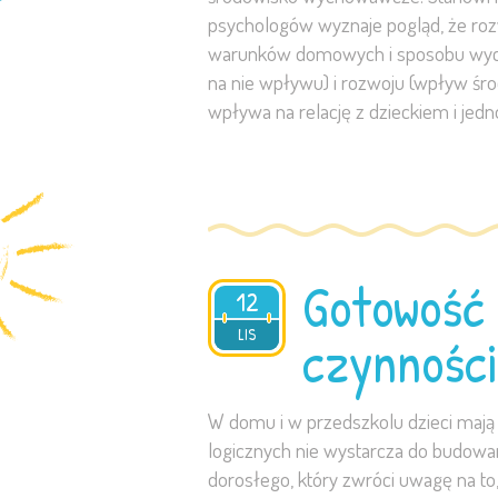
psychologów wyznaje pogląd, że rozw
warunków domowych i sposobu wychow
na nie wpływu) i rozwoju (wpływ śro
wpływa na relację z dzieckiem i jed
Gotowość 
12
2023
LIS
czynności
W domu i w przedszkolu dzieci mają
logicznych nie wystarcza do budowa
dorosłego, który zwróci uwagę na to,