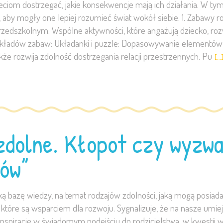
om dostrzegać, jakie konsekwencje mają ich działania. W tym 
i, aby mogły one lepiej rozumieć świat wokół siebie. 1. Zabawy 
rzedszkolnym. Wspólne aktywności, które angażują dziecko, roz
zykładów zabaw: Układanki i puzzle: Dopasowywanie elementów 
akże rozwija zdolność dostrzegania relacji przestrzennych. Pu
[…
zdolne. Kłopot czy wyzwa
ców”
zę wiedzy, na temat rodzajów zdolności, jaką mogą posiadać
które są wsparciem dla rozwoju. Sygnalizuje, że na nasze umiej
inspirację w świadomym podejściu do rodzicielstwa, w kwes