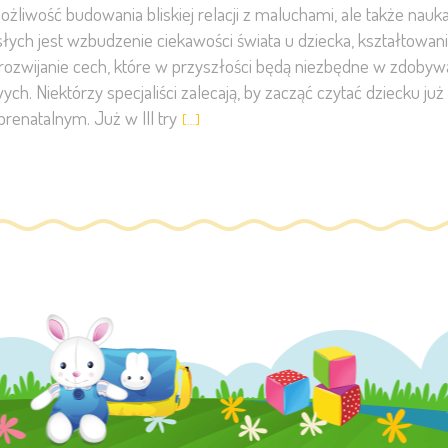
 możliwość budowania bliskiej relacji z maluchami, ale także n
łych jest wzbudzenie ciekawości świata u dziecka, kształtowani
li rozwijanie cech, które w przyszłości będą niezbędne w zdobyw
h. Niektórzy specjaliści zalecają, by zacząć czytać dziecku ju
prenatalnym. Już w III try
[…]