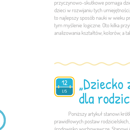
przyczynowo-skutkowe pomaga dzieci
dzieci w rozwijaniu tych umiejętnośc
to najlepszy sposób nauki w wieku p
tym myślenie logiczne. Oto kilka pr
analizowania kształtów, kolorów, a t
„Dziecko 
12
2023
LIS
dla rodzi
Poniższy artykuł stanowi krótką ba
prawidłowych postaw rodzicielskich, 
środowisko wychowawcze. Stanowi 