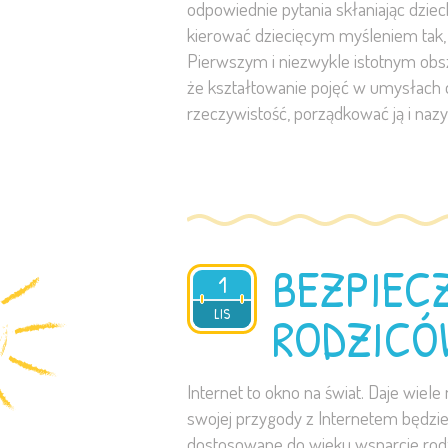
odpowiednie pytania skłaniając dziec
kierować dziecięcym myśleniem tak,
Pierwszym i niezwykle istotnym obsz
że kształtowanie pojęć w umysłach dz
rzeczywistość, porządkować ją i nazy
BEZPIECZ
1
2023
LIS
RODZICÓ
Internet to okno na świat. Daje wiel
swojej przygody z Internetem będzie
dostosowane do wieku wsparcie rodz