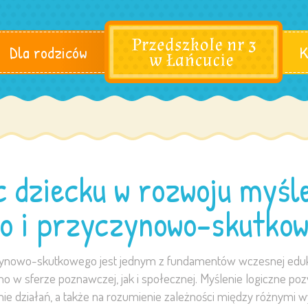
Dla rodziców
K
 dziecku w rozwoju myśl
go i przyczynowo-skutko
czynowo-skutkowego jest jednym z fundamentów wczesnej eduka
o w sferze poznawczej, jak i społecznej. Myślenie logiczne poz
 działań, a także na rozumienie zależności między różnymi wy