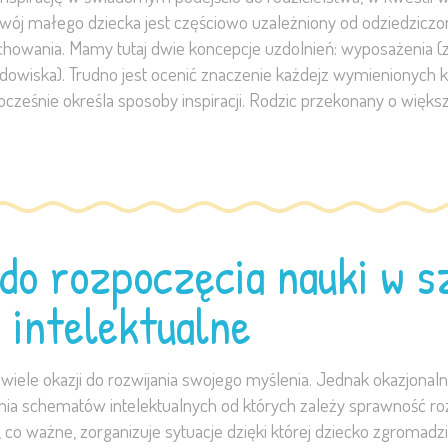
ój małego dziecka jest częściowo uzależniony od odziedziczony
ania. Mamy tutaj dwie koncepcje uzdolnień: wyposażenia (z k
dowiska). Trudno jest ocenić znaczenie każdejz wymienionych k
nocześnie określa sposoby inspiracji. Rodzic przekonany o więk
do rozpoczęcia nauki w s
 intelektualne
 wiele okazji do rozwijania swojego myślenia. Jednak okazjon
nia schematów intelektualnych od których zależy sprawność r
 co ważne, zorganizuje sytuacje dzięki której dziecko zgromadz