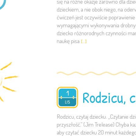
się na różne okazje zarówno dla dzi
dzieckiem, a nie obok niego, na ode
ćwiczeń jest oczywiście poprawienie
wymagającymi wykonywania drobnych 
dziecko różnorodnych czynności man
naukę pisa
[…]
Rodzicu, c
1
2023
LIS
Rodzicu, czytaj dziecku. „Czytanie d
przyszłość.” (Jim Trelease) Chyba każ
aby czytać dziecku 20 minut każdego d