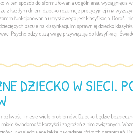
ko w ten sposób do sformułowania uogólnienia, wyciągnięcia wn
 że z każdym dniem dziecko rozumuje precyzyjniej i na wyższy
arem funkcjonowania umysłowego jest klasyfikacja. Dorośli nie
iecięcych bazuje na klasyfikacji. Im sprawniej dziecko klasyfik
wać. Psycholodzy dużą wagę przywiązują do klasyfikacji. Świadc
NE DZIECKO W SIECI. P
W
e możliwości i niesie wiele problemów. Dziecko będzie bezpiecz
 miało świadomość korzyści i zagrożeń z nim związanych. Ważne
iców, uwzględniające także nakładanie różnych ograniczeń. 