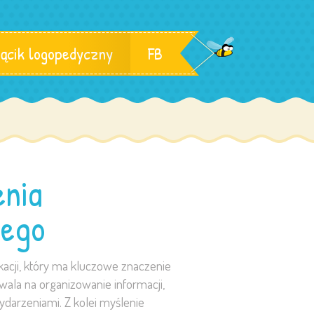
ącik logopedyczny
FB
enia
wego
cji, który ma kluczowe znaczenie
wala na organizowanie informacji,
darzeniami. Z kolei myślenie