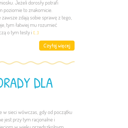
iosku. Jeżeli dorosły potrafi
m poziomie to znakomicie.
 zawsze zdają sobie sprawę z tego,
uje, tym łatwiej mu rozumieć
zą o tym testy i
[…]
Czytaj więcej
ORADY DLA
ne w sieci wówczas, gdy od początku
 jest przy tym racjonalne i
Dzieciom w wieku przedszkolnym